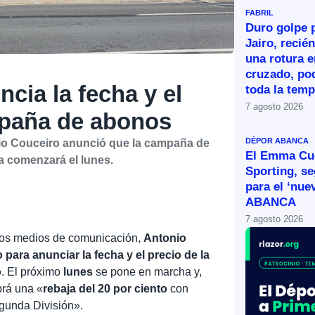
FABRIL
Duro golpe p
Jairo, recié
una rotura e
cruzado, po
ncia la fecha y el
toda la tem
7 agosto 2026
mpaña de abonos
DÉPOR ABANCA
nio Couceiro anunció que la campaña de
El Emma Cue
 comenzará el lunes.
Sporting, s
para el ‘nue
ABANCA
7 agosto 2026
los medios de comunicación,
Antonio
ara anunciar la fecha y el precio de la
o
. El próximo
lunes
se pone en marcha y,
brá una «
rebaja del 20 por ciento
con
gunda División».