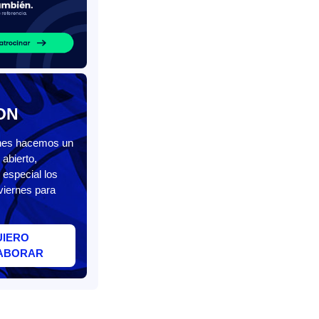
ON
unes hacemos un
abierto,
 especial los
viernes para
UIERO
ABORAR