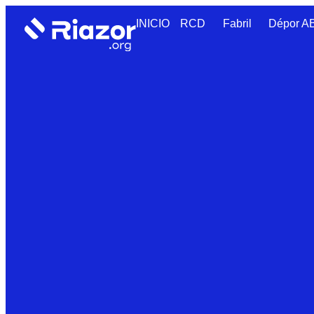
INICIO
RCD
Fabril
Dépor 