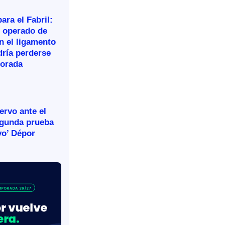
ara el Fabril:
n operado de
n el ligamento
dría perderse
porada
rvo ante el
egunda prueba
vo’ Dépor