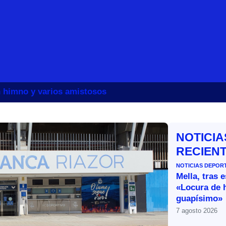
un himno y varios amistosos
NOTICIA
RECIEN
NOTICIAS DEPOR
Mella, tras 
«Locura de 
guapísimo»
7 agosto 2026