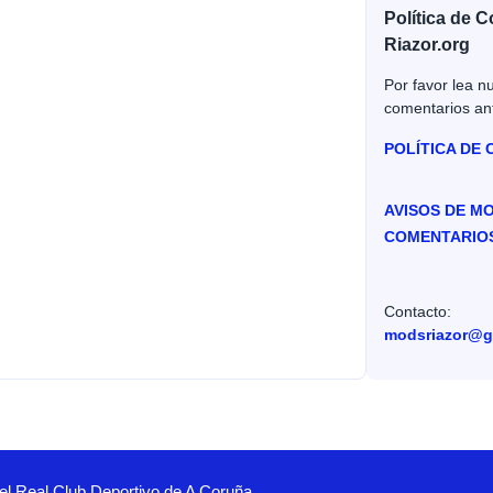
Política de 
Riazor.org
Por favor lea nu
comentarios an
POLÍTICA DE
AVISOS DE M
COMENTARIO
Contacto:
modsriazor@g
el Real Club Deportivo de A Coruña