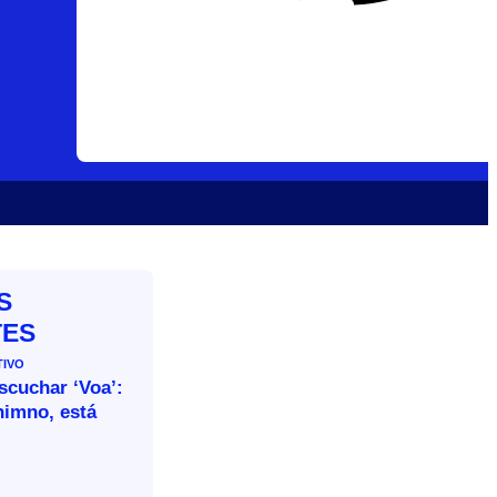
S
TES
TIVO
escuchar ‘Voa’:
himno, está