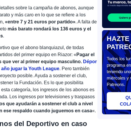
detalles sobre la campaña de abonos, aunque
arato y más caro en lo que se refiere a los
ón,
«entre 7 y 21 euros por partido»
. A falta de
leto
más barato rondará los 136 euros y el
os
.
HAZTE
PATRE
rtivo que el abono blanquiazul, de todas
rtidos del primer equipo en Riazor: «
Pagar el
Todos los l
 que ver al primer equipo masculino.
Dépor
programa en 
e año jugar la Youth League
. Pero también
teniendo uno
royecto posible. Ayuda a sostener el club,
miércoles y 
stener la Fundación. Es lo que posibilita
Patreons.
 esta categoría, los ingresos de los abonos es
ada. Los ingresos por televisiones y traspasos
Q
os que ayudarán a sostener el club a nivel
COL
on ese respaldo cuando juguemos en casa
«.
nos del Deportivo en caso