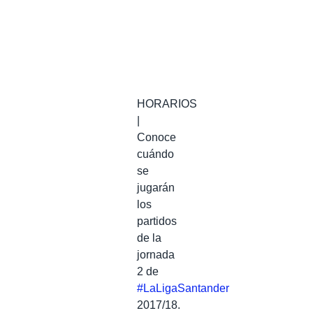
HORARIOS
|
Conoce
cuándo
se
jugarán
los
partidos
de la
jornada
2 de
#LaLigaSantander
2017/18.