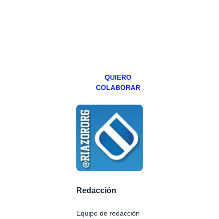
abierto,
teniendo uno
especial los
miércoles y
viernes para
Patreons.
QUIERO
COLABORAR
Redacción
Equipo de redacción