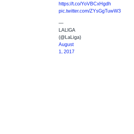
https://t.co/YoVBCxHgdh
pic.twitter.com/ZYsGgTuwW3
—
LALIGA
(@LaLiga)
August
1, 2017