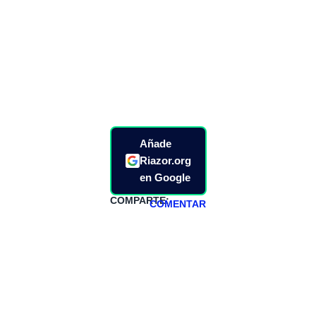
Añade
Riazor.org
en Google
COMPARTE:
COMENTAR
HAZTE
PATREON
Todos los lunes
hacemos un
programa en