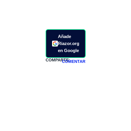
Añade
Riazor.org
en Google
COMPARTE:
COMENTAR
HAZTE
PATREON
Todos los lunes
hacemos un
programa en
abierto,
teniendo uno
especial los
miércoles y