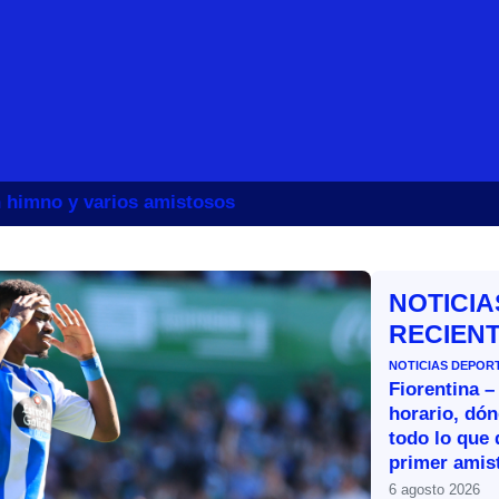
un himno y varios amistosos
NOTICIA
RECIEN
NOTICIAS DEPOR
Fiorentina –
horario, dón
todo lo que 
primer amist
6 agosto 2026