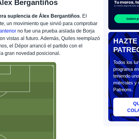
Álex Bergantiños
era suplencia de Álex Bergantiños
. El
nte, un movimiento que sirvió para comprobar
anterior
no fue una prueba aislada de Borja
on vistas al futuro. Además, Quiles reemplazó
HAZTE
os, el Dépor arrancó el partido con el
PATRE
la gran novedad posicional.
Todos los l
programa en 
teniendo uno
miércoles y 
Patreons.
Q
COL