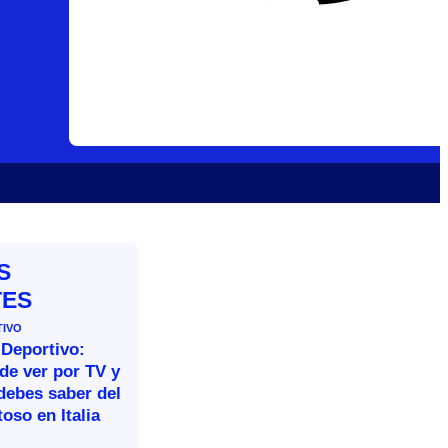
S
TES
TIVO
 Deportivo:
de ver por TV y
debes saber del
oso en Italia