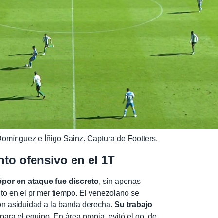
Domínguez e Íñigo Sainz. Captura de Footters.
nto ofensivo en el 1T
Dépor en ataque fue discreto
, sin apenas
to en el primer tiempo. El venezolano se
on asiduidad a la banda derecha.
Su trabajo
para el equipo. En área propia, evitó el gol de