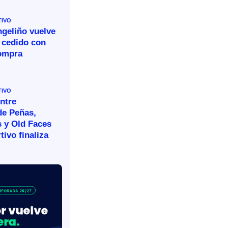
TIVO
ngeliño vuelve
 cedido con
ompra
TIVO
ntre
de Peñas,
s y Old Faces
tivo finaliza