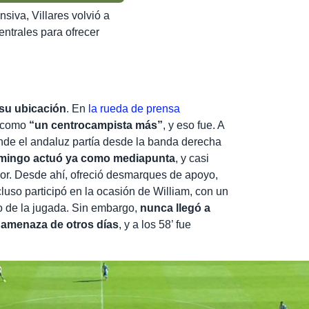
nsiva, Villares volvió a
entrales para ofrecer
 su ubicación
. En
la rueda de prensa
ó como
“un centrocampista más”
, y eso fue. A
onde el andaluz partía desde la banda derecha
mingo actuó ya como mediapunta
, y casi
rior. Desde ahí, ofreció desmarques de apoyo,
cluso participó en la ocasión de William, con un
io de la jugada. Sin embargo,
nunca llegó a
 amenaza de otros días
, y a los 58’ fue