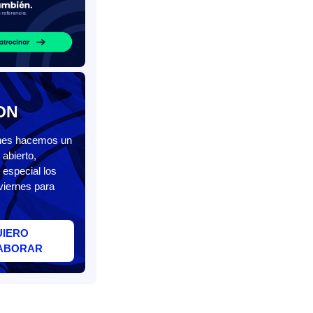
ON
unes hacemos un
abierto,
 especial los
viernes para
UIERO
ABORAR