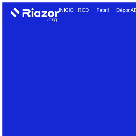
INICIO
RCD
Fabril
Dépor 