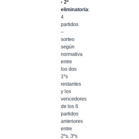
•
2ª
eliminatoria
:
4
partidos
–
sorteo
según
normativa
entre
los dos
1ºs
restantes
y los
vencedores
de los 6
partidos
anteriores
entre
2ºs, 3ºs