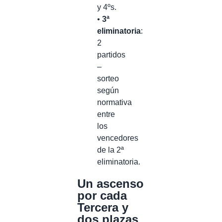
y 4ºs.
•
3ª
eliminatoria
:
2
partidos
–
sorteo
según
normativa
entre
los
vencedores
de la 2ª
eliminatoria.
Un ascenso
por cada
Tercera y
dos plazas