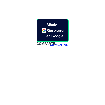
Añade
Riazor.org
en Google
COMPARTE:
COMENTAR
HAZTE
PATREON
Todos los lunes
hacemos un
programa en
abierto,
teniendo uno
especial los
miércoles y
viernes para