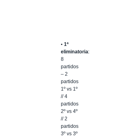
•
1ª
eliminatoria
:
8
partidos
– 2
partidos
1º vs 1º
// 4
partidos
2º vs 4º
// 2
partidos
3º vs 3º