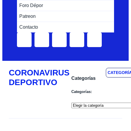
Foro Dépor
Patreon
Contacto
CORONAVIRUS
CATEGORÍ
Categorías
DEPORTIVO
Categorías: