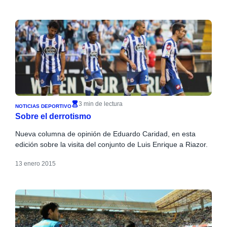
3 min de lectura
NOTICIAS DEPORTIVO
Sobre el derrotismo
Nueva columna de opinión de Eduardo Caridad, en esta
edición sobre la visita del conjunto de Luis Enrique a Riazor.
13 enero 2015