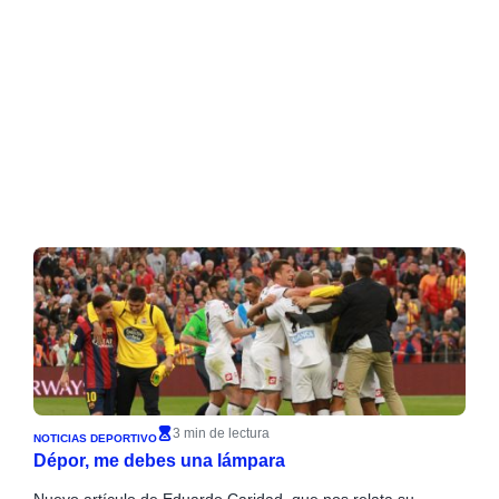
3 min de lectura
NOTICIAS DEPORTIVO
Dépor, me debes una lámpara
Nuevo artículo de Eduardo Caridad, que nos relata su