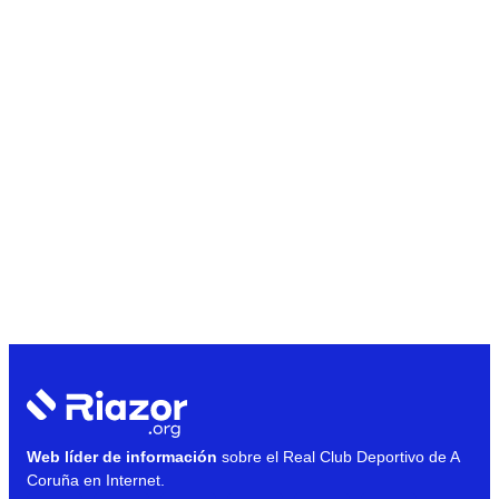
Web líder de información
sobre el Real Club Deportivo de A
Coruña en Internet.