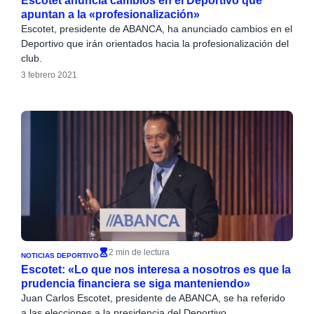
Escotet anuncia cambios en el Deportivo que
apuntan a la «profesionalización»
Escotet, presidente de ABANCA, ha anunciado cambios en el
Deportivo que irán orientados hacia la profesionalización del
club.
3 febrero 2021
2 min de lectura
NOTICIAS DEPORTIVO
Escotet: «Lo que nos interesa a nosotros es que la
prudencia financiera se siga manteniendo»
Juan Carlos Escotet, presidente de ABANCA, se ha referido
a las elecciones a la presidencia del Deportivo