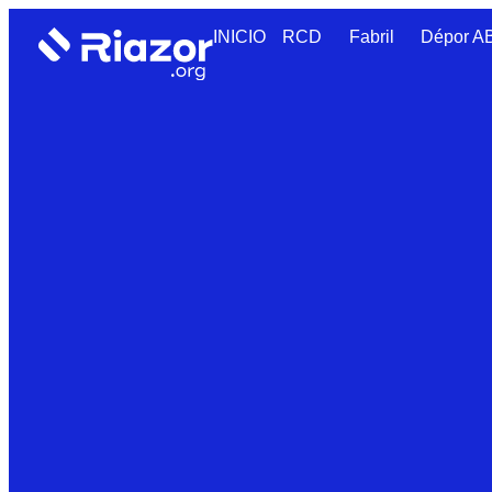
INICIO
RCD
Fabril
Dépor 