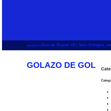
Son de Riazor #9 | Seis fichajes, 
RIAZOR.TV
GOLAZO DE GOL
Cate
Catego