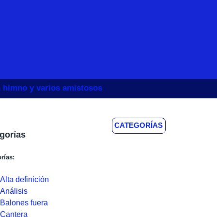
un himno y varios amistosos
CATEGORÍAS
gorías
rías:
Alta definición
Análisis
Balones fuera
Cantera