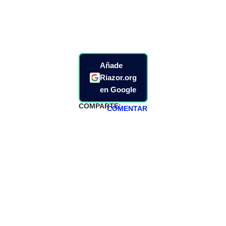
Añade
Riazor.org
en Google
COMPARTE:
COMENTAR
HAZTE
PATREON
Todos los lunes
hacemos un
programa en
abierto,
teniendo uno
especial los
miércoles y