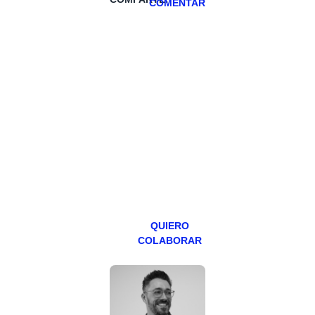
COMENTAR
HAZTE
PATREON
Todos los lunes
hacemos un
programa en
abierto,
teniendo uno
especial los
miércoles y
viernes para
Patreons.
QUIERO
COLABORAR