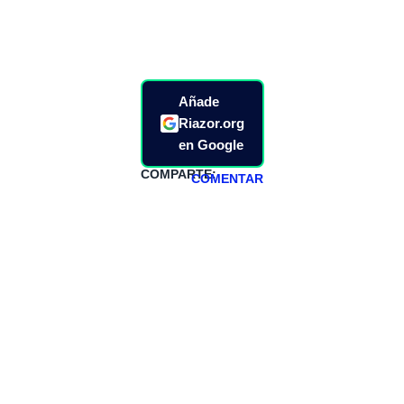
Añade
Riazor.org
en Google
COMPARTE:
COMENTAR
HAZTE
PATREON
Todos los lunes
hacemos un
programa en
abierto,
teniendo uno
especial los
miércoles y