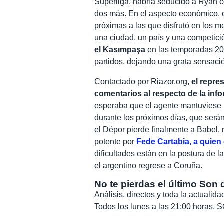
Superliga, habría seducido a Ryan 
dos más. En el aspecto económico, el
próximas a las que disfrutó en los m
una ciudad, un país y una competici
el Kasımpaşa
en las temporadas 201
partidos, dejando una grata sensació
Contactado por Riazor.org,
el repre
comentarios al respecto de la inf
esperaba que el agente mantuviese u
durante los próximos días, que serán
el Dépor pierde finalmente a Babel, 
potente por
Fede Cartabia, a quien
dificultades están en la postura de l
el argentino regrese a Coruña.
No te pierdas el último Son 
Análisis, directos y toda la actuali
Todos los lunes a las 21:00 horas