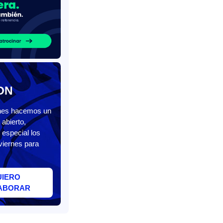
ON
unes hacemos un
abierto,
 especial los
viernes para
UIERO
ABORAR