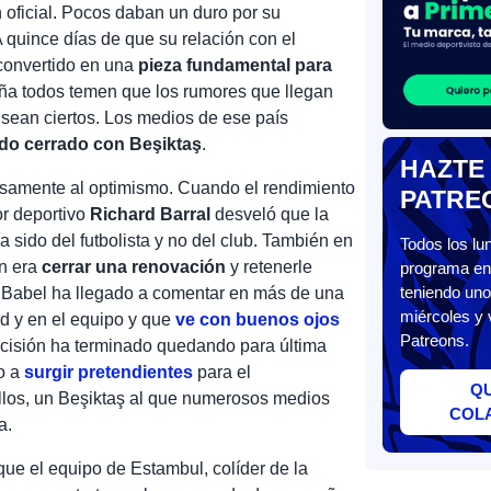
oficial. Pocos daban un duro por su
 quince días de que su relación con el
 convertido en una
pieza fundamental para
uña todos temen que los rumores que llegan
sean ciertos. Los medios de ese país
do cerrado con Beşiktaş
.
HAZTE
isamente al optimismo. Cuando el rendimiento
PATRE
or deportivo
Richard Barral
desveló que la
a sido del futbolista y no del club. También en
Todos los l
ón era
cerrar una renovación
y retenerle
programa en 
teniendo uno
o Babel ha llegado a comentar en más de una
miércoles y 
ad y en el equipo y que
ve con buenos ojos
Patreons.
decisión ha terminado quedando para última
o a
surgir pretendientes
para el
Q
ellos, un Beşiktaş al que numerosos medios
COL
a.
e el equipo de Estambul, colíder de la