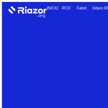
INICIO
RCD
Fabril
Dépor 