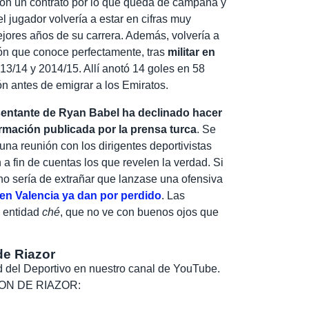
con un contrato por lo que queda de campaña y
 jugador volvería a estar en cifras muy
ejores años de su carrera. Además, volvería a
ón que conoce perfectamente, tras
militar en
3/14 y 2014/15. Allí anotó 14 goles en 58
n antes de emigrar a los Emiratos.
sentante de Ryan Babel ha declinado hacer
ormación publicada por la prensa turca
. Se
na reunión con los dirigentes deportivistas
 a fin de cuentas los que revelen la verdad. Si
no sería de extrañar que lanzase una ofensiva
 en Valencia ya dan por perdido
. Las
a entidad
ché
, que no ve con buenos ojos que
de Riazor
dad del Deportivo en nuestro canal de YouTube.
, SON DE RIAZOR: