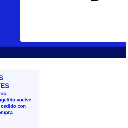
S
TES
TIVO
ngeliño vuelve
 cedido con
ompra