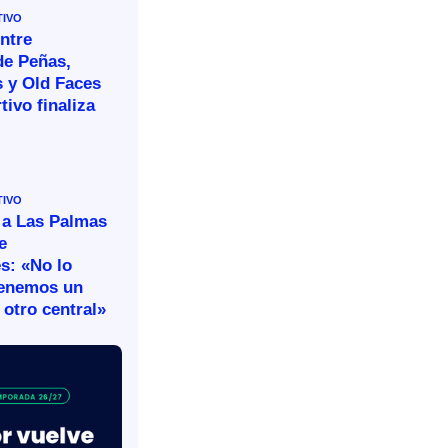
TIVO
ntre
de Peñas,
s y Old Faces
tivo finaliza
TIVO
 a Las Palmas
e
s: «No lo
tenemos un
otro central»