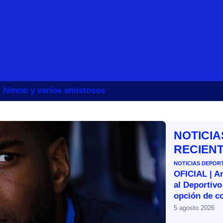
un himno y varios amistosos
NOTICIA
RECIEN
NOTICIAS DEPOR
OFICIAL | A
al Deportivo
opción de c
5 agosto 2026