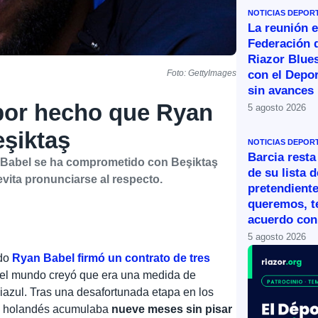
NOTICIAS DEPOR
La reunión e
Federación 
Riazor Blue
con el Depor
Foto: GettyImages
sin avances
por hecho que Ryan
5 agosto 2026
eşiktaş
NOTICIAS DEPOR
Barcia resta
 Babel se ha comprometido con Beşiktaş
de su lista d
vita pronunciarse al respecto.
pretendiente
queremos, 
acuerdo con 
5 agosto 2026
ndo
Ryan Babel firmó un contrato de tres
o el mundo creyó que era una medida de
iazul. Tras una desafortunada etapa en los
te holandés acumulaba
nueve meses sin pisar