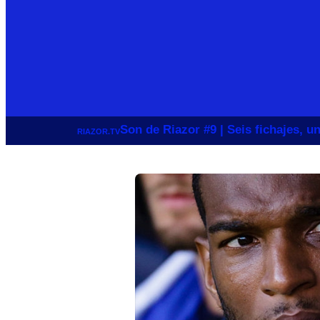
Son de Riazor #9 | Seis fichajes, 
RIAZOR.TV