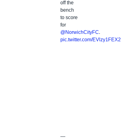
off the
bench
to score
for
@NorwichCityFC
.
pic.twitter.com/EVlzy1FEX2
—