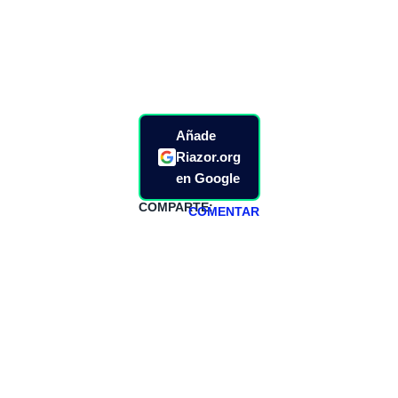
Añade
Riazor.org
en Google
COMPARTE:
COMENTAR
HAZTE
PATREON
Todos los lunes
hacemos un
programa en
abierto,
teniendo uno