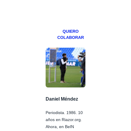
especial los
miércoles y
viernes para
Patreons.
QUIERO
COLABORAR
Daniel Méndez
Periodista. 1986. 10
años en Riazor.org.
Ahora, en BeIN