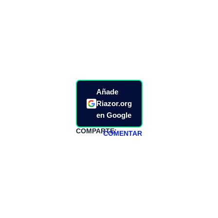
Añade
Riazor.org
en Google
COMPARTE:
COMENTAR
HAZTE
PATREON
Todos los lunes
hacemos un
programa en
abierto,