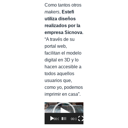
Como tantos otros
makers
,
Estefi
utiliza diseños
realizados por la
empresa Sicnova
.
“A través de su
portal web,
facilitan el modelo
digital en 3D y lo
hacen accesible a
todos aquellos
usuarios que,
como yo, podemos
imprimir en casa”.
Reproductor
de
vídeo
00:00
00:13