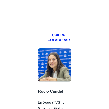
teniendo uno
especial los
miércoles y
viernes para
Patreons.
QUIERO
COLABORAR
Rocío Candal
En Xogo (TVG) y
Galicia en Goles