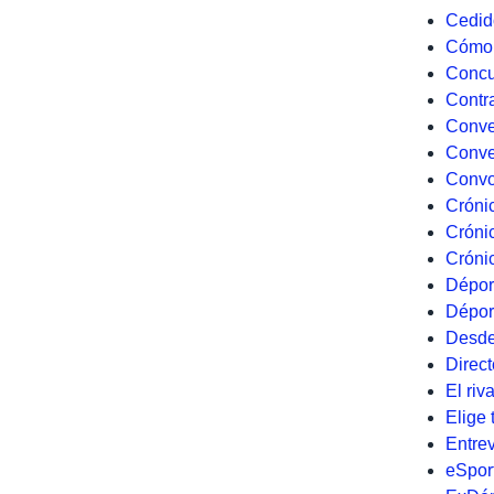
Cedid
Cómo 
Concu
Contr
Conve
Conve
Convo
Cróni
Crónic
Cróni
Dépo
Dépor
Desde
Direct
El riva
Elige 
Entrev
eSpor