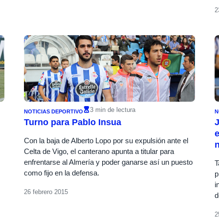
2
3 min de lectura
NOTICIAS DEPORTIVO
N
Turno para Pablo Insua
J
e
Con la baja de Alberto Lopo por su expulsión ante el
n
Celta de Vigo, el canterano apunta a titular para
enfrentarse al Almería y poder ganarse así un puesto
T
como fijo en la defensa.
p
i
26 febrero 2015
d
2