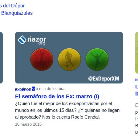
s del Dépor
 Blanquiazules
N
L
5 min de lectura
EXDÉPOR
El semáforo de los Ex: marzo (I)
¿Quién fue el mejor de los exdeportivistas por el
E
mundo en los últimos 15 días? ¿Y quiénes no llegan
p
al aprobado? Nos lo cuenta Rocío Candal.
I
10 marzo 2016
B
l