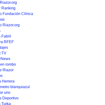
Riazor.org
 Ranking
o Fundación Clínica
ñas
o Riazor.org
a
 Fabril
ra RFEF
tajes
r.TV
rNews
 en rombo
e Riazor
os
a Herrera
metro blanquiazul
or uno
s Deportivo
a Turka