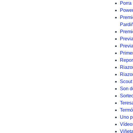
Porra 
Power
Premi
Pardi
Premi
Previ
Previa
Prime
Repor
Riazo
Riazo
Scout
Son d
Sorte
Teres
Termó
Uno p
Vídeo
Viñet