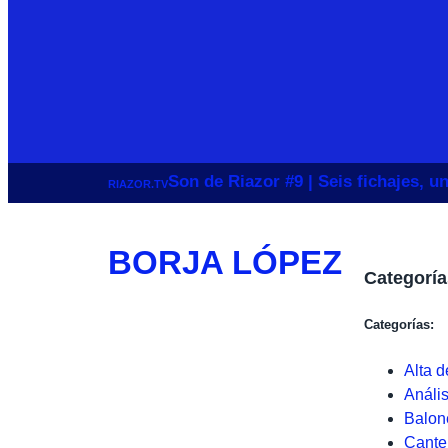
Son de Riazor #9 | Seis fichajes, 
RIAZOR.TV
BORJA LÓPEZ
Categoría
Categorías:
Alta d
Anális
Balon
Cante