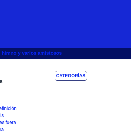
un himno y varios amistosos
CATEGORÍAS
s
efinición
is
es fuera
ra