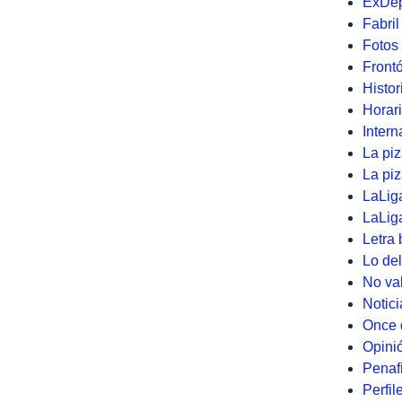
ExDé
Fabril
Fotos
Front
Histor
Horar
Intern
La piz
La pi
LaLig
LaLig
Letra 
Lo del
No val
Notici
Once 
Opini
Penafi
Perfil