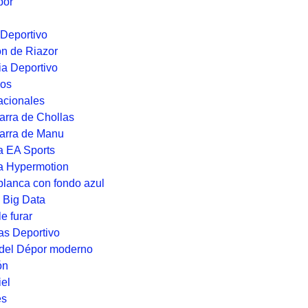
por
 Deportivo
ón de Riazor
ia Deportivo
ios
acionales
arra de Chollas
zarra de Manu
a EA Sports
a Hypermotion
blanca con fondo azul
 Big Data
e furar
as Deportivo
del Dépor moderno
ón
el
es