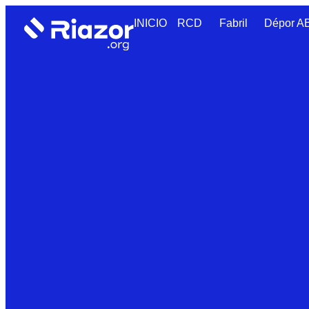
INICIO
RCD
Fabril
Dépor 