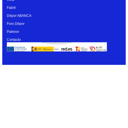
Fabril
Dépor ABANCA
Foro Dépor
Patreon
Contacto