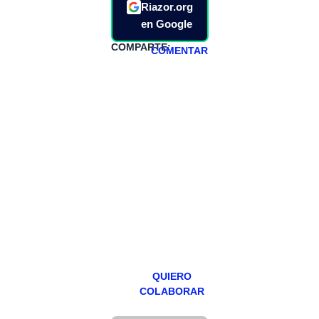
Riazor.org
en Google
COMPARTE:
COMENTAR
HAZTE
PATREON
Todos los lunes
hacemos un
programa en
abierto,
teniendo uno
especial los
miércoles y
viernes para
Patreons.
QUIERO
COLABORAR