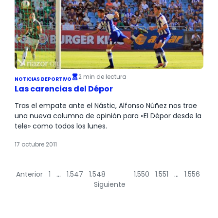
2 min de lectura
NOTICIAS DEPORTIVO
Las carencias del Dépor
Tras el empate ante el Nástic, Alfonso Núñez nos trae
una nueva columna de opinión para «El Dépor desde la
tele» como todos los lunes.
17 octubre 2011
Anterior
1
…
1.547
1.548
1.549
1.550
1.551
…
1.556
Siguiente