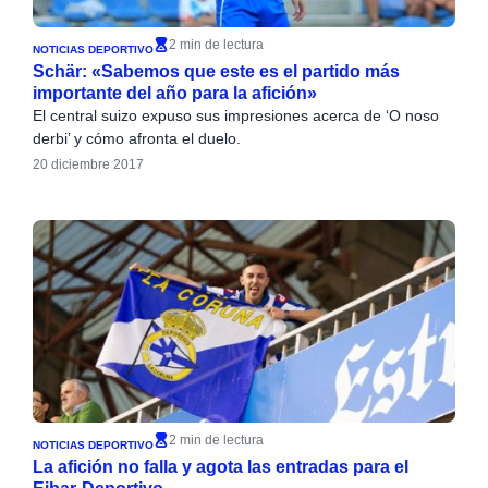
2 min de lectura
NOTICIAS DEPORTIVO
Schär: «Sabemos que este es el partido más
importante del año para la afición»
El central suizo expuso sus impresiones acerca de ‘O noso
derbi’ y cómo afronta el duelo.
20 diciembre 2017
2 min de lectura
NOTICIAS DEPORTIVO
La afición no falla y agota las entradas para el